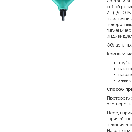
Состав и о
собой резин
2 - (1,5 - 0
наконечник
поворотным
гигиеничес
индивидуал
Область пр
Комплектно
трубк
након
након
зажим
Способ пр
Протереть 
растворе п
Перед прим
горячей (н
некипячено
Наконечник