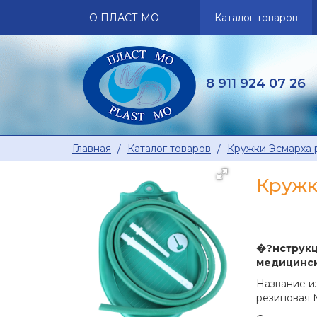
О ПЛАСТ МО
Каталог
товаров
8 911 924 07 26
Главная
Каталог
товаров
Кружки Эсмарха 
Кружк
�?нструк
медицинск
Название и
резиновая №