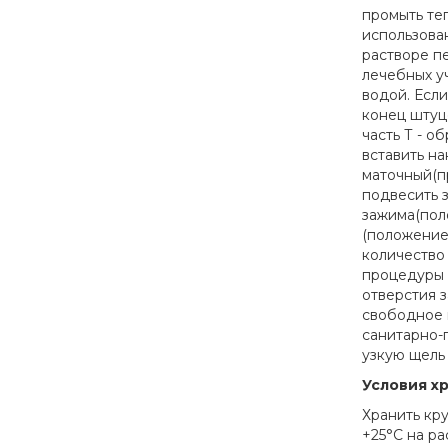
промыть те
использован
растворе п
лечебных у
водой. Есл
конец штуц
часть Т - о
вставить н
маточный(п
подвесить 
зажима(пол
(положение 
количество
процедуры 
отверстия 
свободное 
санитарно-
узкую щель 
Условия х
Хранить кр
+25°С на ра