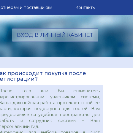
ртнерам и
поставщикам
Контакты
ВХОД В ЛИЧНЫЙ КАБИНЕТ
ак происходит покупка после
егистрации?
После того как Вы становитесь
зарегистрированным участником системы,
Ваша дальнейшая работа протекает в той ее
части, которая недоступна для гостей. Вам
предоставляется удобное пространство для
работы и сотрудник системы – Ваш
персональный гид.
Интерфейс для выбора товаров в лист