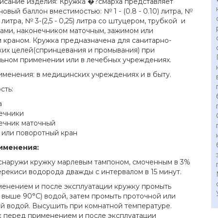
писание изделия: Кружка �?смарха представляет
овый баллон вместимостью: № 1 - (0.8 - 0.10) литра, №
,15) литра, № 3-(2,5 - 0,25) литра со штуцером, трубкой и
ами, наконечником маточным, зажимом или
 краном. Кружка предназначена для санитарно-
ких целей(спринцевания и промывания) при
ьном применении или в лечебных учреждениях.
именения: в медицинских учреждениях и в быту.
сть:
а
ечники
ечник маточный
 или поворотный кран
именения:
снаружи кружку марлевым тампоном, смоченным в 3%
ерекиси водорода дважды с интервалом в 15 минут.
енением и после эксплуатации кружку промыть
е выше 90°С) водой, затем промыть проточной или
й водой. Высушить при комнатной температуре.
 перед применением и после эксплуатации