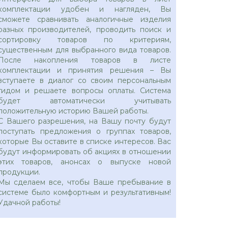
комплектации удобен и нагляден, Вы
сможете сравнивать аналогичные изделия
разных производителей, проводить поиск и
сортировку товаров по критериям,
существенным для выбранного вида товаров.
После накопления товаров в листе
комплектации и принятия решения – Вы
вступаете в диалог со своим персональным
гидом и решаете вопросы оплаты. Система
будет автоматически учитывать
положительную историю Вашей работы.
С Вашего разрешения, на Вашу почту будут
поступать предложения о группах товаров,
которые Вы оставите в списке интересов. Вас
будут информировать об акциях в отношении
этих товаров, анонсах о выпуске новой
продукции.
Мы сделаем все, чтобы Ваше пребывание в
системе было комфортным и результативным!
Удачной работы!