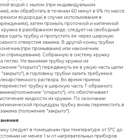
плой водой с мылом (при индивидуальном
ии), или обработать в течении 60 минут в 6% по массе
ерекиси водорода( в случае использования в
чреждениях), затем промыть проточной и кипяченой
и кружка в разобранном виде, следует на свободный
ера одеть трубку и пропустить ее через широкую
бразного отверстия зажима. В другой конец трубки
аконечник(при промывании) или наконечник
ри спринцевании). Собранную в систему кружку
за петлю. Не вынимая трубку кружки из
ожение "открыто") передвинуть ее в узкую часть щели
"закрыто"), в горловину трубки залить требуемое
 лекарственного раствора. Во время приема
переместит трубку в широкую часть Т-образного
зажима(положение "открыто"), что обеспечивает
истечение жидкости из кружки. По окончании
гигиенической процедуры трубку вновь переместить в
зажима (положение "закрыто").
ранения
ужку следует в помещении при температуре от 5°С до
сстоянии не менее 1 м от нагревательных приборов.