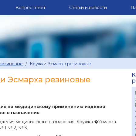
Вопрос
ответ
Статьи и
новости
Па
резиновые
Кружки Эсмарха резиновые
К
и Эсмарха резиновые
р
ция
по медицинскому применению изделия
ого назначения
зделия медицинского назначения: Кружка �?смарха
 1,№ 2, № 3.