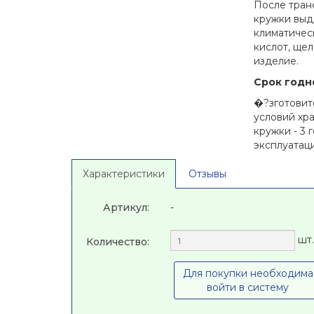
После тран
кружки выд
климатичес
кислот, ще
изделие.
Срок годн
�?зготовит
условий хр
кружки - 3 
эксплуатаци
Характеристики
Отзывы
Артикул:
-
шт.
Количество:
Для покупки необходима
войти в систему